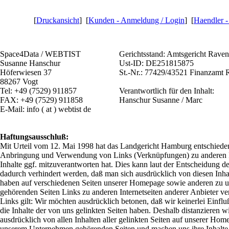
[
Druckansicht
] [
Kunden - Anmeldung / Login
] [
Haendler 
Space4Data / WEBTIST
Gerichtsstand: Amtsgericht Rave
Susanne Hanschur
Ust-ID: DE251815875
Höferwiesen 37
St.-Nr.: 77429/43521 Finanzamt 
88267 Vogt
Tel: +49 (7529) 911857
Verantwortlich für den Inhalt:
FAX: +49 (7529) 911858
Hanschur Susanne / Marc
E-Mail: info ( at ) webtist de
Haftungsausschluß:
Mit Urteil vom 12. Mai 1998 hat das Landgericht Hamburg entschiede
Anbringung und Verwendung von Links (Verknüpfungen) zu anderen In
Inhalte ggf. mitzuverantworten hat. Dies kann laut der Entscheidung d
dadurch verhindert werden, daß man sich ausdrücklich von diesen Inhal
haben auf verschiedenen Seiten unserer Homepage sowie anderen zu
gehörenden Seiten Links zu anderen Internetseiten anderer Anbieter ver
Links gilt: Wir möchten ausdrücklich betonen, daß wir keinerlei Einflu
die Inhalte der von uns gelinkten Seiten haben. Deshalb distanzieren wi
ausdrücklich von allen Inhalten aller gelinkten Seiten auf unserer Hom
unserem Unternehmen gehörenden Seiten und machen uns ihre Inhalte 