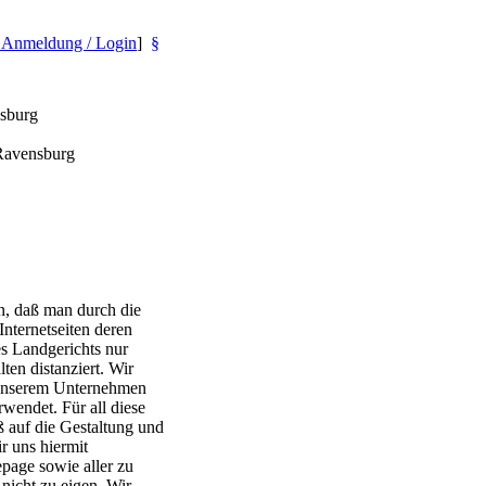
- Anmeldung / Login
]
§
nsburg
Ravensburg
n, daß man durch die
ternetseiten deren
es Landgerichts nur
ten distanziert. Wir
 unserem Unternehmen
wendet. Für all diese
ß auf die Gestaltung und
r uns hiermit
epage sowie aller zu
nicht zu eigen. Wir