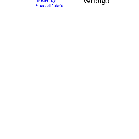
verfolgt!
hosted by
Space4Data®