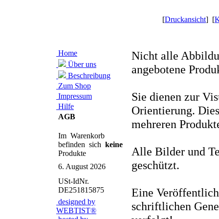
[
Druckansicht
] [
K
Home
Nicht alle Abbild
Über uns
angebotene Produk
Beschreibung
Zum Shop
Sie dienen zur Vi
Impressum
Hilfe
Orientierung. Dies
AGB
mehreren Produkt
Im Warenkorb
befinden sich
keine
Alle Bilder und Te
Produkte
geschützt.
6. August 2026
USt-IdNr.
DE251815875
Eine Veröffentlic
designed by
schriftlichen Ge
WEBTIST®